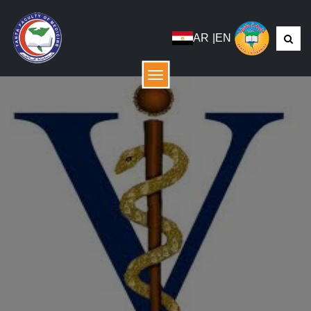
AR
|
EN
menu