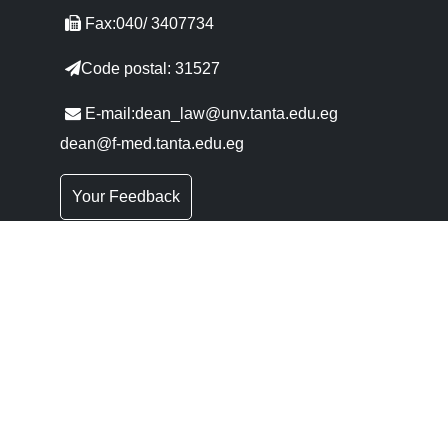
Fax:040/ 3407734
Code postal: 31527
E-mail:dean_law@unv.tanta.edu.eg
dean@f-med.tanta.edu.eg
Your Feedback
Les questions les plus fréquentes
Liens Rapides
Conseil
Portail du
Supérieures
Gouvernement