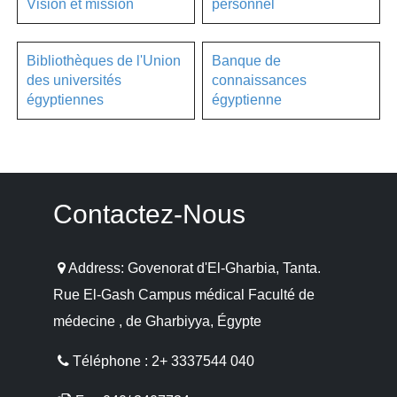
Vision et mission
personnel
Bibliothèques de l'Union
Banque de
des universités
connaissances
égyptiennes
égyptienne
Contactez-Nous
Address: Govenorat d'El-Gharbia, Tanta.
Rue El-Gash Campus médical Faculté de
médecine , de Gharbiyya, Égypte
Téléphone : 2+ 3337544 040