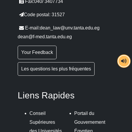
Fax:040/ 3407734
Code postal: 31527
E-mail:dean_law@unv.tanta.edu.eg
dean@f-med.tanta.edu.eg
Your Feedback
Les questions les plus fréquentes
Liens Rapides
Conseil
Portail du
Supérieures
Gouvernement
des Universités
Égyptien