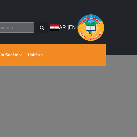
AR
|
EN
 la Socété
Unités