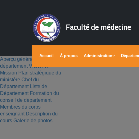
Faculté de médecine
Accueil
À propos
Administration
Départe
Aperçu général à propos du
département
Vision et
Mission
Plan stratégique du
ministère
Chef du
Département
Liste de
Département
Formation du
conseil de département
Membres du corps
enseignant
Description du
cours
Galerie de photos