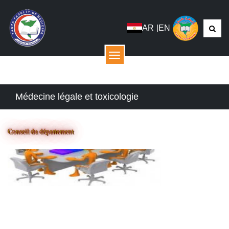
AR
|
EN
menu
Médecine légale et toxicologie
Conseil du département