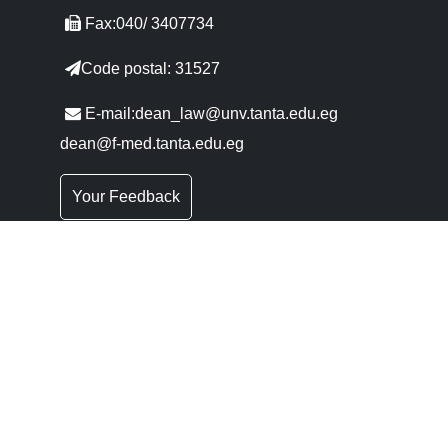
Fax:040/ 3407734
Code postal: 31527
E-mail:dean_law@unv.tanta.edu.eg
dean@f-med.tanta.edu.eg
Your Feedback
Les questions les plus fréquentes
Liens Rapides
Conseil
Portail du
Supérieures
Gouvernement