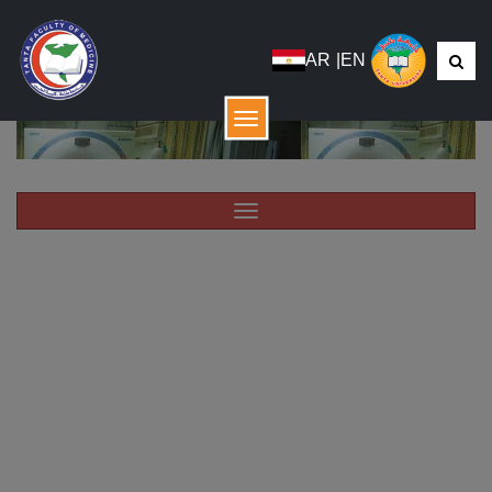
AR
|
EN
menu
Menu