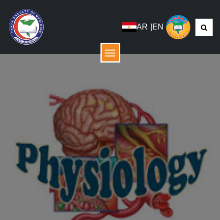
AR
|
EN
menu