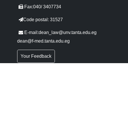
Fax:040/ 3407734
Code postal: 31527
E-mail:dean_law@unv.tanta.edu.eg
dean@f-med.tanta.edu.eg
Your Feedback
Les questions les plus fréquentes
Liens Rapides
Conseil
Portail du
Supérieures
Gouvernement