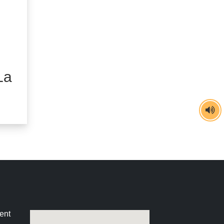
e en construction **
ent