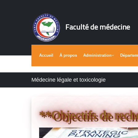
Faculté de médecine
Accueil
À propos
Administration
Départe
Médecine légale et toxicologie
**Objectifs de rech