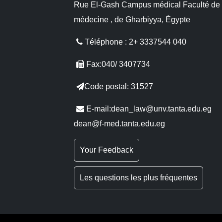
Rue El-Gash Campus médical Faculté de
médecine , de Gharbiyya, Égypte
Téléphone : 2+ 3337544 040
Fax:040/ 3407734
Code postal: 31527
E-mail:dean_law@unv.tanta.edu.eg
dean@f-med.tanta.edu.eg
Your Feedback
Les questions les plus fréquentes