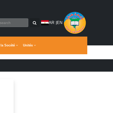
AR
|
EN
 la Socété
Unités