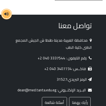
تواصل معنا
محافظة الغربية مدينة طنطا ش الجيش المجمع
الطبى كلية الطب
رقم التليفون : 3337544 040 2+
فاكــس: 3407734 040 2+
الرمز البريدي:31527
البــريد الإلكتــروني: dean@med.tanta.edu.eg
رأيك يهمنا
أسئلة شائعة