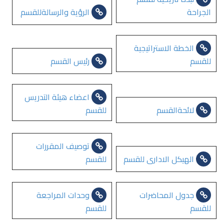
الجراحة
الرؤية والرسالةللقسم
الخطة الاستراتيجية
للقسم
رئيس القسم
اعضاء هيئة التدريس
لائحةالقسم
للقسم
توصيف المقررات
الهيكل الادارى للقسم
للقسم
جدول المحاضرات
وحدات المراجعة
للقسم
للقسم