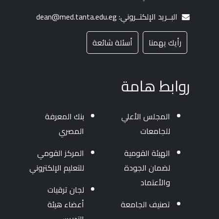
البــريد الإلكتــروني: dean@med.tanta.edu.eg
رأيك يهمنا
أسئلة شائعة
روابط هامة
المجلس الأعلي
بنك المعرفة
للجامعات
المصري
الهيئة القومية
المركز القومي
لضمان الجودة
للتعليم الإلكتروني
والأعتماد
لجان ترقيات
تصنيف الجامعة
أعضاء هيئة