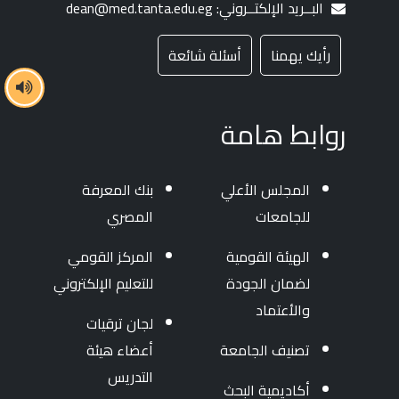
البــريد الإلكتــروني: dean@med.tanta.edu.eg
رأيك يهمنا
أسئلة شائعة
روابط هامة
المجلس الأعلي
بنك المعرفة
للجامعات
المصري
الهيئة القومية
المركز القومي
لضمان الجودة
للتعليم الإلكتروني
والأعتماد
لجان ترقيات
تصنيف الجامعة
أعضاء هيئة
التدريس
أكاديمية البحث