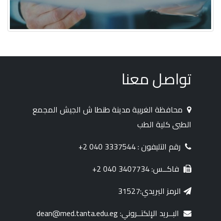
تواصل معنا
محافظة الغربية مدينة طنطا ش الجيش المجمع
الطبى كلية الطب
رقم التليفون : 3337544 040 2+
فاكــس: 3407734 040 2+
الرمز البريدي:31527
البــريد الإلكتــروني: dean@med.tanta.edu.eg