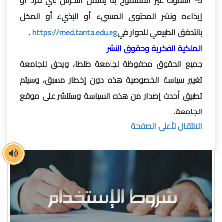
5- السلوك غير المسموح به يشمل التحرش بأي فرد أو
إيذاءه ونشر المحتوى المسيء أو البذيء أو المخل
بالتدفق الطبيعي للحوار في
https://med.tanta.edu.eg
.
الملكية الفكرية وحقوق النشر
جميع الحقوق محفوظة لجامعة طنطا، ويحق للجامعة
تغيير سياسة الخصوصية هذه دون إخطار مسبق، وسيتم
تطبيق أحدث إصدار من هذه السياسة وستنشر على موقع
الجامعة.
الانتقال لأعلى الصفحة