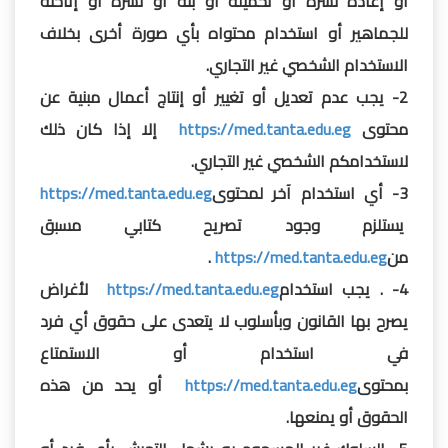
أو إعادة نشره أو تحميله أو بثه أو نشره أو إتاحته
للجماهير أو استخدام محتواه بأي صورة أخرى بخلاف
الاستخدام الشخصي غير التجاري.
2- يجب عدم تعديل أو تغيير أو إنتاج أعمال مبنية عن
محتوى
https://med.tanta.edu.eg
إلا إذا كان ذلك
لاستخدامكم الشخصي غير التجاري.
3- أي استخدام آخر لمحتوى
https://med.tanta.edu.eg
يستلزم وجود تصريح كتابي مسبق
من
https://med.tanta.edu.eg
.
4- . يجب استخدام
https://med.tanta.edu.eg
لأغراض
يصرح بها القانون وبأسلوب لا يتعدى على حقوق أي فرد
في استخدام أو الاستمتاع
بمحتوى
https://med.tanta.edu.eg
أو يحد من هذه
الحقوق أو يمنعها.