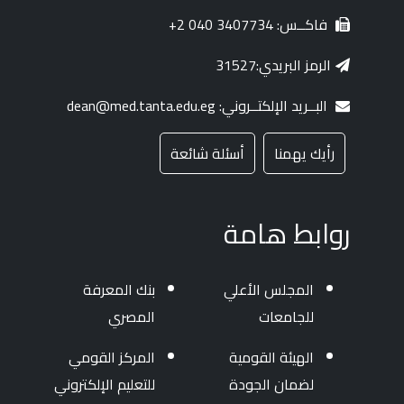
فاكــس: 3407734 040 2+
الرمز البريدي:31527
البــريد الإلكتــروني: dean@med.tanta.edu.eg
رأيك يهمنا
أسئلة شائعة
روابط هامة
المجلس الأعلي
بنك المعرفة
للجامعات
المصري
الهيئة القومية
المركز القومي
لضمان الجودة
للتعليم الإلكتروني