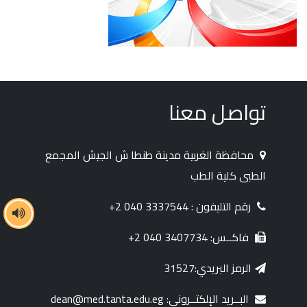
تواصل معنا
محافظة الغربية مدينة طنطا ش الجيش المجمع
الطبى كلية الطب
رقم التليفون : 3337544 040 2+
فاكــس: 3407734 040 2+
الرمز البريدي:31527
البــريد الإلكتــروني: dean@med.tanta.edu.eg