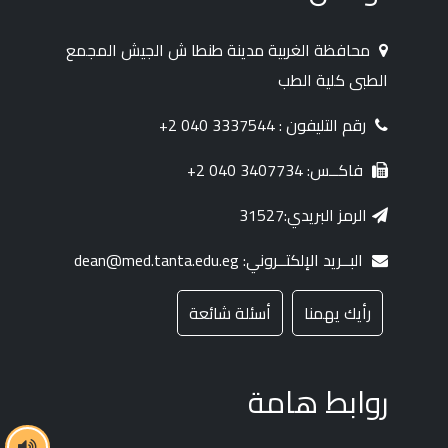
محافظة الغربية مدينة طنطا ش الجيش المجمع
الطبى كلية الطب
رقم التليفون : 3337544 040 2+
فاكــس: 3407734 040 2+
الرمز البريدي:31527
البــريد الإلكتــروني: dean@med.tanta.edu.eg
رأيك يهمنا
أسئلة شائعة
روابط هامة