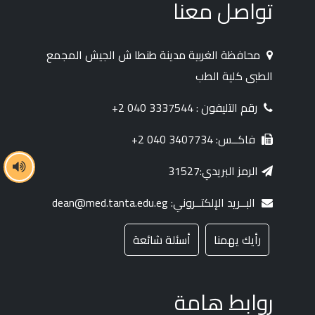
تواصل معنا
محافظة الغربية مدينة طنطا ش الجيش المجمع
الطبى كلية الطب
رقم التليفون : 3337544 040 2+
فاكــس: 3407734 040 2+
الرمز البريدي:31527
البــريد الإلكتــروني: dean@med.tanta.edu.eg
رأيك يهمنا
أسئلة شائعة
روابط هامة