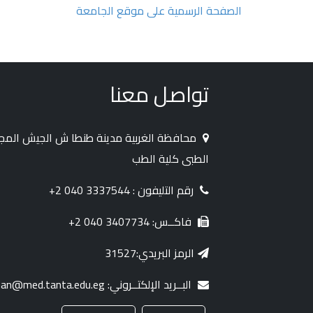
الصفحة الرسمية على موقع الجامعة
تواصل معنا
محافظة الغربية مدينة طنطا ش الجيش الم
الطبى كلية الطب
رقم التليفون : 3337544 040 2+
فاكــس: 3407734 040 2+
الرمز البريدي:31527
البــريد الإلكتــروني: dean@med.tanta.edu.eg