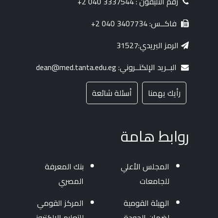
رقم التليفون : 3337544 040 2+
فاكــس: 3407734 040 2+
الرمز البريدي:31527
البــريد الإلكتــروني: dean@med.tanta.edu.eg
رأيك يهمنا
أسئلة شائعة
روابط هامة
المجلس الأعلي
بنك المعرفة
للجامعات
المصري
الهيئة القومية
المركز القومي
لضمان الجودة
للتعليم الإلكتروني