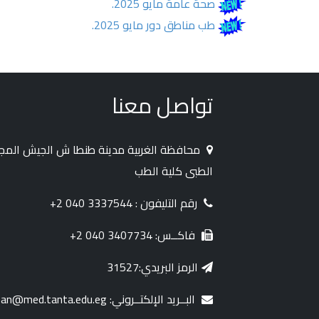
صحة عامة مايو 2025.
طب مناطق دور مايو 2025.
تواصل معنا
محافظة الغربية مدينة طنطا ش الجيش الم
الطبى كلية الطب
رقم التليفون : 3337544 040 2+
فاكــس: 3407734 040 2+
الرمز البريدي:31527
البــريد الإلكتــروني: dean@med.tanta.edu.eg