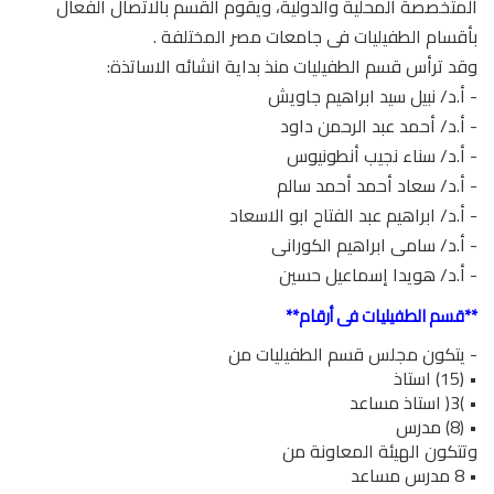
المتخصصة المحلية والدولية، ويقوم القسم بالاتصال الفعال
بأقسام الطفيليات فى جامعات مصر المختلفة .
وقد ترأس قسم الطفيليات منذ بداية انشائه الاساتذة:
- أ.د/ نبيل سيد ابراهيم جاويش
- أ.د/ أحمد عبد الرحمن داود
- أ.د/ سناء نجيب أنطونيوس
- أ.د/ سعاد أحمد أحمد سالم
- أ.د/ ابراهيم عبد الفتاح ابو الاسعاد
- أ.د/ سامى ابراهيم الكورانى
- أ.د/ هويدا إسماعيل حسين
**قسم الطفيليات فى أرقام**
- يتكون مجلس قسم الطفيليات من
• (15) استاذ
• )3( استاذ مساعد
• (8) مدرس
وتتكون الهيئة المعاونة من
• 8 مدرس مساعد