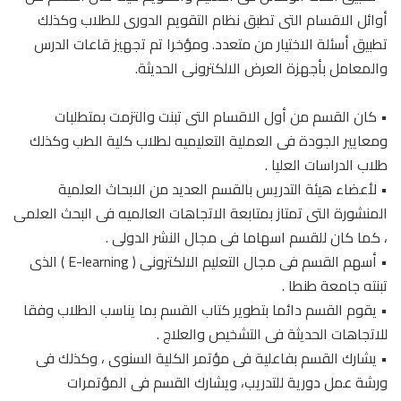
أوائل الاقسام التى تطبق نظام التقويم الدورى للطلاب وكذلك
تطبيق أسئلة الاختيار من متعدد. ومؤخرا تم تجهيز قاعات الدرس
والمعامل بأجهزة العرض الالكترونى الحديثة.
• كان القسم من أول الاقسام التى تبنت والتزمت بمتطلبات
ومعايير الجودة فى العملية التعليميه لطلاب كلية الطب وكذلك
طلاب الدراسات العليا .
• لأعضاء هيئة التدريس بالقسم العديد من الابحاث العلمية
المنشورة التى تمتاز بمتابعة الاتجاهات العالميه فى البحث العلمى
، كما كان للقسم اسهاما فى مجال النشر الدولى .
• أسهم القسم فى مجال التعليم الالكترونى ( E-learning ) الذى
تبنته جامعة طنطا .
• يقوم القسم دائما بتطوير كتاب القسم بما يناسب الطلاب وفقا
للاتجاهات الحديثة فى التشخيص والعلاج .
• يشارك القسم بفاعلية فى مؤتمر الكلية السنوى ، وكذلك فى
ورشة عمل دورية للتدريب، ويشارك القسم فى المؤتمرات