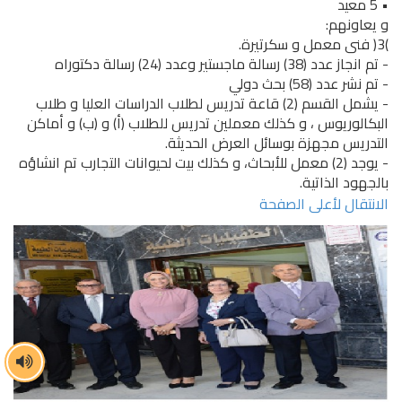
• 5 معيد
و يعاونهم:
)3( فنى معمل و سكرتيرة.
- تم انجاز عدد (38) رسالة ماجستير وعدد (24) رسالة دكتوراه
- تم نشر عدد (58) بحث دولي
- يشمل القسم (2) قاعة تدريس لطلاب الدراسات العليا و طلاب
البكالوريوس ، و كذلك معملين تدريس للطلاب (أ) و (ب) و أماكن
التدريس مجهزة بوسائل العرض الحديثة.
- يوجد (2) معمل للأبحاث، و كذلك بيت لحيوانات التجارب تم انشاؤه
بالجهود الذاتية.
الانتقال لأعلى الصفحة