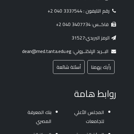
رقم التليفون : 3337544 040 2+
فاكــس: 3407734 040 2+
الرمز البريدي:31527
البــريد الإلكتــروني: dean@med.tanta.edu.eg
رأيك يهمنا
أسئلة شائعة
روابط هامة
المجلس الأعلي
بنك المعرفة
للجامعات
المصري