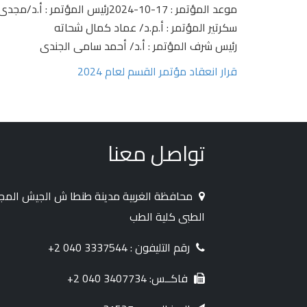
موعد المؤتمر : 17-10-2024رئيس المؤتمر : أ.د/مجدى عيسى سعفان
سكرتير المؤتمر : أ.م.د/ عماد كمال شحاته
رئيس شرف المؤتمر : أ.د/ أحمد سامى الجندى
قرار انعقاد مؤتمر القسم لعام 2024
تواصل معنا
محافظة الغربية مدينة طنطا ش الجيش الم
الطبى كلية الطب
رقم التليفون : 3337544 040 2+
فاكــس: 3407734 040 2+