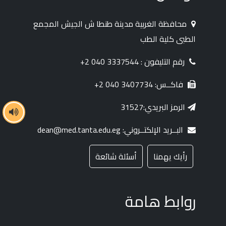
محافظة الغربية مدينة طنطا ش الجيش المجمع
الطبى كلية الطب
رقم التليفون : 3337544 040 2+
فاكــس: 3407734 040 2+
الرمز البريدي:31527
البــريد الإلكتــروني: dean@med.tanta.edu.eg
رأيك يهمنا
أسئلة شائعة
روابط هامة