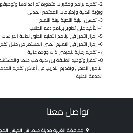
2- تقديم برامج ومقررات متطورة تم اعدادها وتوصيفها
ورؤية الكلية وإحتياجات المجتمع المدنى
3- تحسين البنية التحتية لبيئة التعلم
4-التأكيد على تطوير برنامج دعم الطلاب
5- إحراز التميز فى برنامج التعليم الطبى لطلبة الدراسات العليا
6- إحراز التميز فى التعليم الطبى المستمر من خلال تقديم ورش العمل المنتظمة
7- تقديم رعاية للمرضى ذات جودة عالية
8- تحفيز وتوطيد العلاقة بين كلية طب طنطا والمستشفي
التأمين الصحى وتقديم التدريب فى أماكن تقديم الخدم
الخدمة الطبية
تواصل معنا
محافظة الغربية مدينة طنطا ش الجيش الم