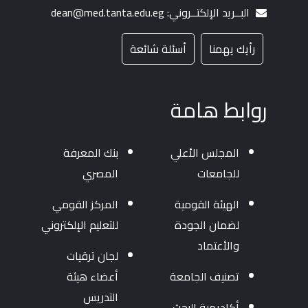
البــريد الإلكتــروني: dean@med.tanta.edu.eg
رأيك يهمنا
أسئلة شائعة
روابط هامة
المجلس الأعلي
بنك المعرفة
للجامعات
المصري
الهيئة القومية
المركز القومي
لضمان الجودة
للتعليم الإلكتروني
والأعتماد
لجان ترقيات
تصنيف الجامعة
أعضاء هيئة
التدريس
أكاديمية البحث