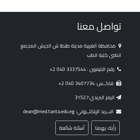
تواصل معنا
محافظة الغربية مدينة طنطا ش الجيش المجمع
الطبى كلية الطب
رقم التليفون : 3337544 040 2+
فاكــس: 3407734 040 2+
الرمز البريدي:31527
البــريد الإلكتــروني: dean@med.tanta.edu.eg
رأيك يهمنا
أسئلة شائعة