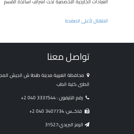
العيادات الخارجية التخصصية تحت اشراف اساتذة القسم
الانتقال لأعلى الصفحة
تواصل معنا
محافظة الغربية مدينة طنطا ش الجيش الم
الطبى كلية الطب
رقم التليفون : 3337544 040 2+
فاكــس: 3407734 040 2+
الرمز البريدي:31527