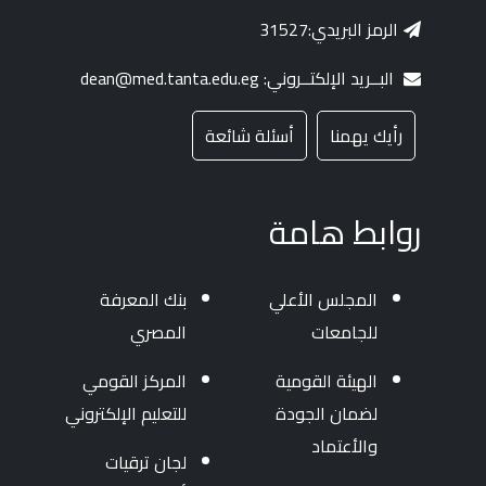
الرمز البريدي:31527
البــريد الإلكتــروني: dean@med.tanta.edu.eg
رأيك يهمنا
أسئلة شائعة
روابط هامة
المجلس الأعلي
بنك المعرفة
للجامعات
المصري
الهيئة القومية
المركز القومي
لضمان الجودة
للتعليم الإلكتروني
والأعتماد
لجان ترقيات