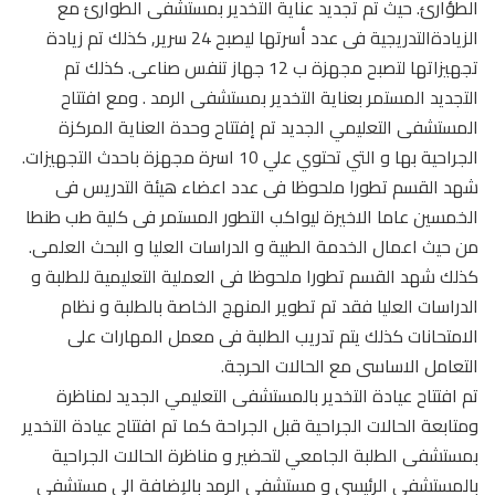
الطؤارئ. حيث تم تجديد عناية التخدير بمستشفى الطوارئ مع
الزيادةالتدريجية فى عدد أسرتها ليصبح 24 سرير, كذلك تم زيادة
تجهيزاتها لتصبح مجهزة ب 12 جهاز تنفس صناعى. كذلك تم
التجديد المستمر بعناية التخدير بمستشفى الرمد . ومع افتتاح
المستشفى التعليمي الجديد تم إفتتاح وحدة العناية المركزة
الجراحية بها و التي تحتوي علي 10 اسرة مجهزة باحدث التجهيزات.
شهد القسم تطورا ملحوظا فى عدد اعضاء هيئة التدريس فى
الخمسين عاما الاخيرة ليواكب التطور المستمر فى كلية طب طنطا
من حيث اعمال الخدمة الطبية و الدراسات العليا و البحث العلمى.
كذلك شهد القسم تطورا ملحوظا فى العملية التعليمية للطلبة و
الدراسات العليا فقد تم تطوير المنهج الخاصة بالطلبة و نظام
الامتحانات كذلك يتم تدريب الطلبة فى معمل المهارات على
التعامل الاساسى مع الحالات الحرجة.
تم افتتاح عيادة التخدير بالمستشفى التعليمي الجديد لمناظرة
ومتابعة الحالات الجراحية قبل الجراحة كما تم افتتاح عيادة التخدير
بمستشفى الطلبة الجامعي لتحضير و مناظرة الحالات الجراحية
بالمستشفى الرئيسي و مستشفى الرمد بالإضافة الى مستشفى