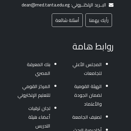
البــريد الإلكتــروني: dean@med.tanta.edu.eg
رأيك يهمنا
أسئلة شائعة
روابط هامة
المجلس الأعلي
بنك المعرفة
للجامعات
المصري
الهيئة القومية
المركز القومي
لضمان الجودة
للتعليم الإلكتروني
والأعتماد
لجان ترقيات
تصنيف الجامعة
أعضاء هيئة
التدريس
أكاديمية البحث