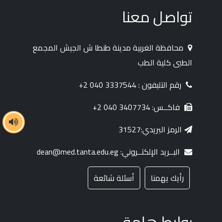
تواصل معنا
محافظة الغربية مدينة طنطا ش الجيش المجمع
الطبى كلية الطب
رقم التليفون : 3337544 040 2+
فاكــس: 3407734 040 2+
الرمز البريدي:31527
البــريد الإلكتــروني: dean@med.tanta.edu.eg
رأيك يهمنا
أسئلة شائعة