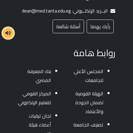
البــريد الإلكتــروني: dean@med.tanta.edu.eg
رأيك يهمنا
أسئلة شائعة
روابط هامة
المجلس الأعلي
بنك المعرفة
للجامعات
المصري
الهيئة القومية
المركز القومي
لضمان الجودة
للتعليم الإلكتروني
والأعتماد
لجان ترقيات
تصنيف الجامعة
أعضاء هيئة