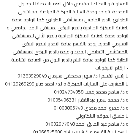
المعاونة و الاطباء المقيمين داخل العمليات طبقا للجداول
المحددة. تتواجد وحدة العناية المركزة الجراحية بمستشفى
الطوارئ بالدور الخامس بمستشفى الطوارئ كما تتواجد وحدة
للعناية المركزة الجراحية بالدور الارضي لمستفى الرمد الجامعي و
تتواجد وحدة للعناية المركزة الجراحية بالدور الثاني للمستشفى
التعليمي الحديد. يوجد بالقسم عيادة التخدير لالدور الارضي
بالمستشفى التعليمي الجديد و عيدة بالدور الارضي لمستشفى
الطلبة كما تتواجد عيادة الالم بالدور الاول من العيادة الشاملة.
• ارقام التليفونات
 رئيس القسم ا.د/ سهير مصطفى سليمان 01283929049
 المشرف على العنايات المركزة o ا.د/ احمد صابر 01129269299
o د/ سامح محمدرفعت 01024734058
o د/ محمد سمير عبدالغفار 01005406231
o د/ عمرو احمد مجدي 01003805749
 منسق الموقع الالكتروني
o د/ سامح عبد الخالق احمد 01002977048
 سكرتارية القسم o ا/ شرين رشاد 01066575600