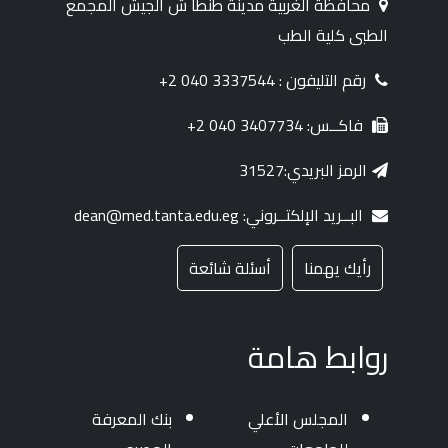
محافظة الغربية مدينة طنطا ش الجيش المجمع
الطبى كلية الطب
رقم التليفون : 3337544 040 2+
فاكــس: 3407734 040 2+
الرمز البريدي:31527
البــريد الإلكتــروني: dean@med.tanta.edu.eg
رأيك يهمنا
أسئلة شائعة
روابط هامة
المجلس الأعلي
بنك المعرفة