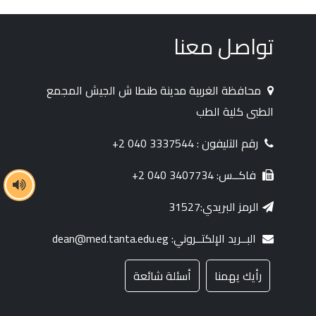
تواصل معنا
محافظة الغربية مدينة طنطا ش الجيش المجمع
الطبى كلية الطب
رقم التليفون : 3337544 040 2+
فاكــس: 3407734 040 2+
الرمز البريدي:31527
البــريد الإلكتــروني: dean@med.tanta.edu.eg
رأيك يهمنا
أسئلة شائعة