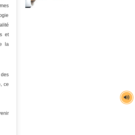
mmes
ogie
lité
s et
e la
 des
, ce
enir