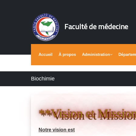
Faculté de médecine
Accueil
À propos
Administration
Départe
Biochimie
**Vision et Missio
Notre vision est