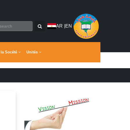
AR
|
EN
 la Socété
Unités