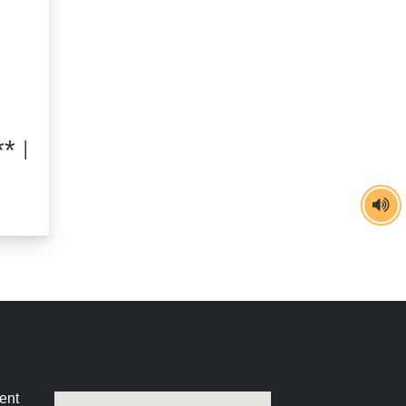
 page en construction **
ent