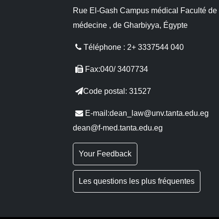
Rue El-Gash Campus médical Faculté de
médecine , de Gharbiyya, Égypte
Téléphone : 2+ 3337544 040
Fax:040/ 3407734
Code postal: 31527
E-mail:dean_law@unv.tanta.edu.eg
dean@f-med.tanta.edu.eg
Your Feedback
Les questions les plus fréquentes