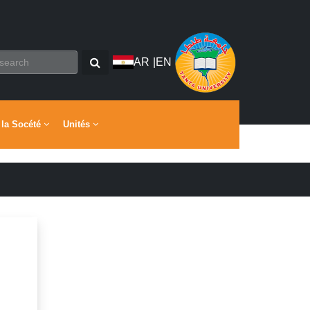
AR
|
EN
 la Socété
Unités