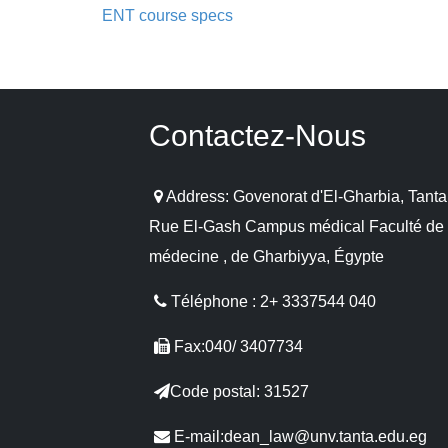
ENT course specs
Contactez-Nous
Address: Govenorat d'El-Gharbia, Tanta
Rue El-Gash Campus médical Faculté de
médecine , de Gharbiyya, Égypte
Téléphone : 2+ 3337544 040
Fax:040/ 3407734
Code postal: 31527
E-mail:dean_law@unv.tanta.edu.eg