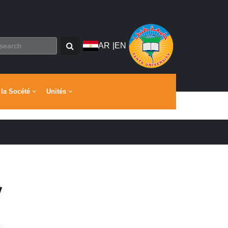
AR
|
EN
 la Socété
Unités