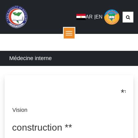
AR
|
EN
menu
Médecine interne
**Visi
Vision
 construction **