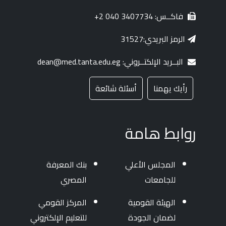
فاكــس: 3407734 040 2+
الرمز البريدي:31527
البــريد الإلكتــروني: dean@med.tanta.edu.eg
رأيك يهمنا
أسئلة شائعة
روابط هامة
المجلس الأعلي
بنك المعرفة
للجامعات
المصري
الهيئة القومية
المركز القومي
لضمان الجودة
للتعليم الإلكتروني