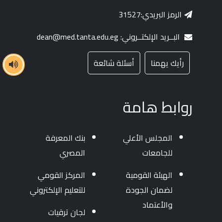
الرمز البريدي:31527
البــريد الإلكتــروني: dean@med.tanta.edu.eg
رأيك يهمنا
أسئلة شائعة
روابط هامة
المجلس الأعلي
بنك المعرفة
للجامعات
المصري
الهيئة القومية
المركز القومي
لضمان الجودة
للتعليم الإلكتروني
والأعتماد
لجان ترقيات