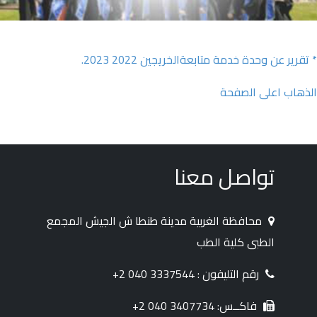
* تقرير عن وحدة خدمة متابعةالخريجين 2022 2023.
الذهاب اعلى الصفحة
تواصل معنا
محافظة الغربية مدينة طنطا ش الجيش المجمع
الطبى كلية الطب
رقم التليفون : 3337544 040 2+
فاكــس: 3407734 040 2+