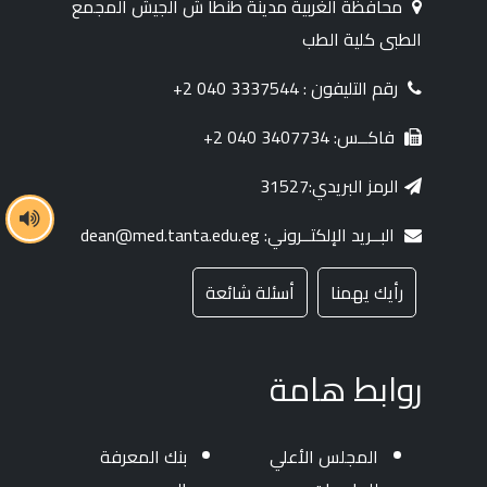
محافظة الغربية مدينة طنطا ش الجيش المجمع
الطبى كلية الطب
رقم التليفون : 3337544 040 2+
فاكــس: 3407734 040 2+
الرمز البريدي:31527
البــريد الإلكتــروني: dean@med.tanta.edu.eg
رأيك يهمنا
أسئلة شائعة
روابط هامة
المجلس الأعلي
بنك المعرفة