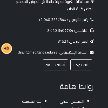
محافظة الغربية مدينة طنطا ش الجيش المجمع
الطبى كلية الطب
رقم التليفون : 3337544 040 2+
فاكــس: 3407734 040 2+
الرمز البريدي:31527
البــريد الإلكتــروني: dean@med.tanta.edu.eg
رأيك يهمنا
أسئلة شائعة
روابط هامة
المجلس الأعلي
بنك المعرفة