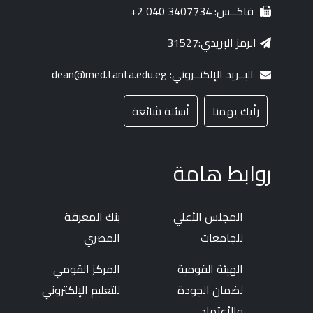
فاكــس: 3407734 040 2+
الرمز البريدي:31527
البــريد الإلكتــروني: dean@med.tanta.edu.eg
رأيك يهمنا
أسئلة شائعة
روابط هامة
المجلس الأعلي
بنك المعرفة
للجامعات
المصري
الهيئة القومية
المركز القومي
لضمان الجودة
للتعليم الإلكتروني
والأعتماد