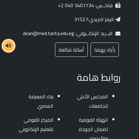
فاكــس: 3407734 040 2+
الرمز البريدي:31527
البــريد الإلكتــروني: dean@med.tanta.edu.eg
رأيك يهمنا
أسئلة شائعة
روابط هامة
المجلس الأعلي
بنك المعرفة
للجامعات
المصري
الهيئة القومية
المركز القومي
لضمان الجودة
للتعليم الإلكتروني
والأعتماد