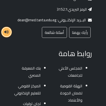
الرمز البريدي:31527
البــريد الإلكتــروني: dean@med.tanta.edu.eg
رأيك يهمنا
أسئلة شائعة
روابط هامة
المجلس الأعلي
بنك المعرفة
للجامعات
المصري
الهيئة القومية
المركز القومي
لضمان الجودة
للتعليم الإلكتروني
والأعتماد
لجان ترقيات