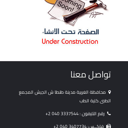
تواصل معنا
محافظة الغربية مدينة طنطا ش الجيش المجمع
الطبى كلية الطب
رقم التليفون : 3337544 040 2+
فاكــس: 3407734 040 2+