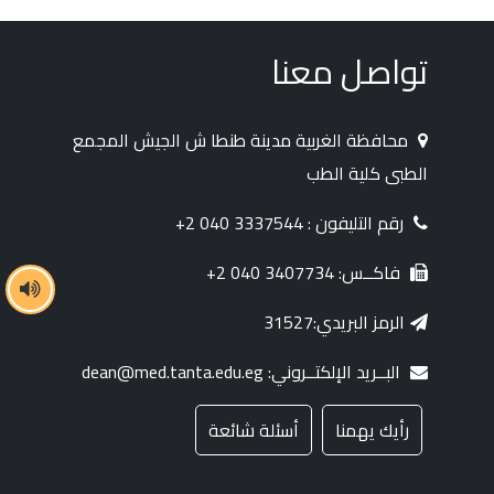
تواصل معنا
محافظة الغربية مدينة طنطا ش الجيش المجمع
الطبى كلية الطب
رقم التليفون : 3337544 040 2+
فاكــس: 3407734 040 2+
الرمز البريدي:31527
البــريد الإلكتــروني: dean@med.tanta.edu.eg
رأيك يهمنا
أسئلة شائعة