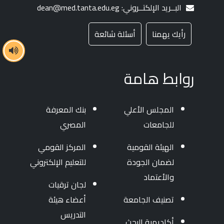
البــريد الإلكتــروني: dean@med.tanta.edu.eg
رأيك يهمنا
أسئلة شائعة
روابط هامة
المجلس الأعلي
بنك المعرفة
للجامعات
المصري
الهيئة القومية
المركز القومي
لضمان الجودة
للتعليم الإلكتروني
والأعتماد
لجان ترقيات
تصنيف الجامعة
أعضاء هيئة
التدريس
أكاديمية البحث