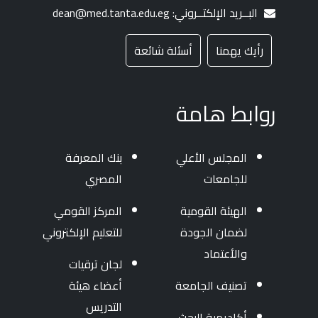
البــريد الإلكتــروني: dean@med.tanta.edu.eg
رأيك يهمنا
أسئلة شائعة
روابط هامة
المجلس الأعلي
بنك المعرفة
للجامعات
المصري
الهيئة القومية
المركز القومي
لضمان الجودة
للتعليم الإلكتروني
والأعتماد
لجان ترقيات
تصنيف الجامعة
أعضاء هيئة
التدريس
أكاديمية البحث