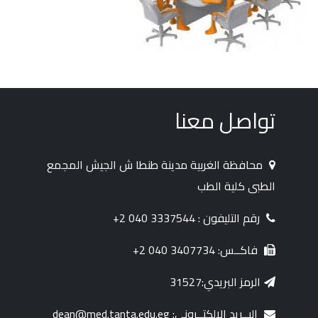
تواصل معنا
محافظة الغربية مدينة طنطا ش الجيش المجمع
الطبى كلية الطب
رقم التليفون : 3337544 040 2+
فاكــس: 3407734 040 2+
الرمز البريدي:31527
البــريد الإلكتــروني: dean@med.tanta.edu.eg