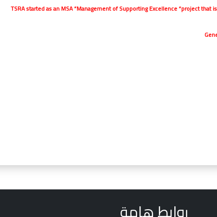
TSRA started as an MSA “Management of Supporting Excellence “project that is a
Gene
روابط هامة