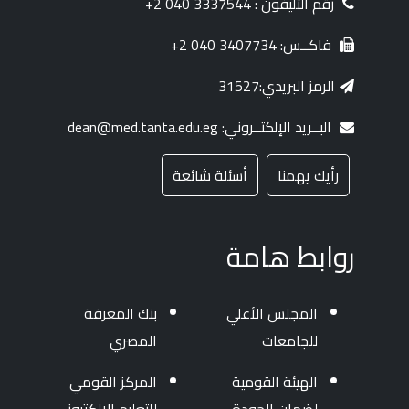
رقم التليفون : 3337544 040 2+
فاكــس: 3407734 040 2+
الرمز البريدي:31527
البــريد الإلكتــروني: dean@med.tanta.edu.eg
رأيك يهمنا
أسئلة شائعة
روابط هامة
المجلس الأعلي
بنك المعرفة
للجامعات
المصري
الهيئة القومية
المركز القومي