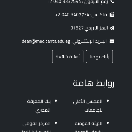
رقم التليفون : 3337544 040 2+
فاكــس: 3407734 040 2+
الرمز البريدي:31527
البــريد الإلكتــروني: dean@med.tanta.edu.eg
رأيك يهمنا
أسئلة شائعة
روابط هامة
المجلس الأعلي
بنك المعرفة
للجامعات
المصري
الهيئة القومية
المركز القومي