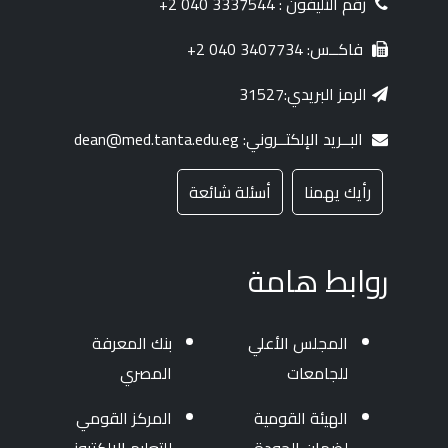
رقم التليفون : 3337544 040 2+
فاكــس: 3407734 040 2+
الرمز البريدي:31527
البــريد الإلكتــروني: dean@med.tanta.edu.eg
رأيك يهمنا
أسئلة شائعة
روابط هامة
المجلس الأعلي
بنك المعرفة
للجامعات
المصري
الهيئة القومية
المركز القومي